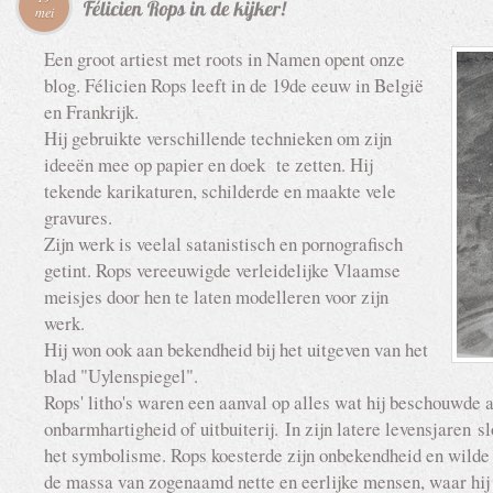
mei
Een groot artiest met roots in Namen opent onze
blog. Félicien Rops leeft in de 19de eeuw in België
en Frankrijk.
Hij gebruikte verschillende technieken om zijn
ideeën mee op papier en doek te zetten. Hij
tekende karikaturen, schilderde en maakte vele
gravures.
Zijn werk is veelal satanistisch en pornografisch
getint. Rops vereeuwigde verleidelijke Vlaamse
meisjes door hen te laten modelleren voor zijn
werk.
Hij won ook aan bekendheid bij het uitgeven van het
blad "Uylenspiegel".
Rops' litho's waren een aanval op alles wat hij beschouwde a
onbarmhartigheid of uitbuiterij. In zijn latere levensjaren sl
het symbolisme. Rops koesterde zijn onbekendheid en wilde 
de massa van zogenaamd nette en eerlijke mensen, waar hij